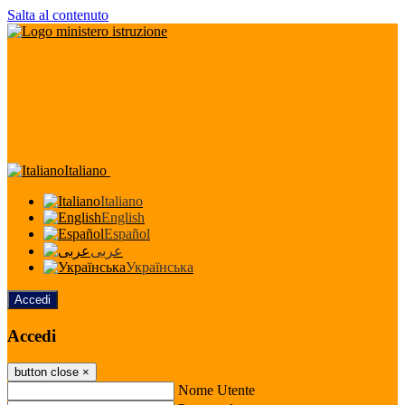
Salta al contenuto
Italiano
Italiano
English
Español
عربى
Українська
Accedi
Accedi
button close
×
Nome Utente