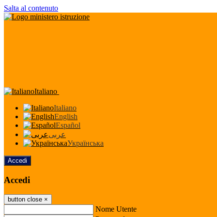
Salta al contenuto
Italiano
Italiano
English
Español
عربى
Українська
Accedi
Accedi
button close
×
Nome Utente