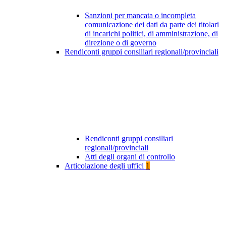
Sanzioni per mancata o incompleta
comunicazione dei dati da parte dei titolari
di incarichi politici, di amministrazione, di
direzione o di governo
Rendiconti gruppi consiliari regionali/provinciali
Rendiconti gruppi consiliari
regionali/provinciali
Atti degli organi di controllo
Articolazione degli uffici
1