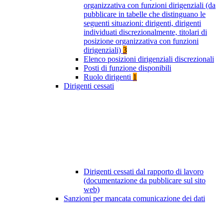
organizzativa con funzioni dirigenziali (da
pubblicare in tabelle che distinguano le
seguenti situazioni: dirigenti, dirigenti
individuati discrezionalmente, titolari di
posizione organizzativa con funzioni
dirigenziali)
3
Elenco posizioni dirigenziali discrezionali
Posti di funzione disponibili
Ruolo dirigenti
1
Dirigenti cessati
Dirigenti cessati dal rapporto di lavoro
(documentazione da pubblicare sul sito
web)
Sanzioni per mancata comunicazione dei dati