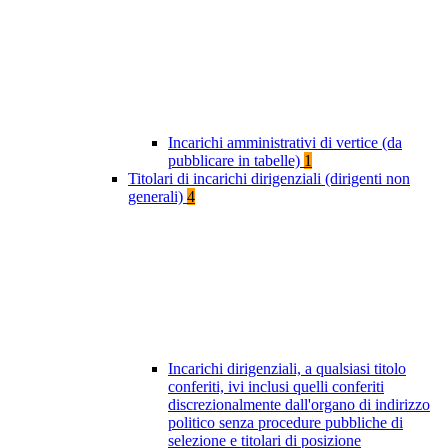
Incarichi amministrativi di vertice (da
pubblicare in tabelle)
1
Titolari di incarichi dirigenziali (dirigenti non
generali)
4
Incarichi dirigenziali, a qualsiasi titolo
conferiti, ivi inclusi quelli conferiti
discrezionalmente dall'organo di indirizzo
politico senza procedure pubbliche di
selezione e titolari di posizione