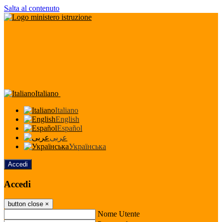
Salta al contenuto
Italiano
Italiano
English
Español
عربى
Українська
Accedi
Accedi
button close
×
Nome Utente