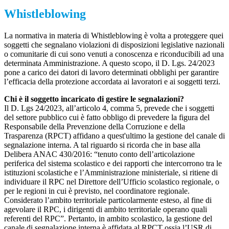
Whistleblowing
La normativa in materia di Whistleblowing è volta a proteggere quei
soggetti che segnalano violazioni di disposizioni legislative nazionali
o comunitarie di cui sono venuti a conoscenza e riconducibili ad una
determinata Amministrazione. A questo scopo, il D. Lgs. 24/2023
pone a carico dei datori di lavoro determinati obblighi per garantire
l’efficacia della protezione accordata ai lavoratori e ai soggetti terzi.
Chi è il soggetto incaricato di gestire le segnalazioni?
Il D. Lgs 24/2023, all’articolo 4, comma 5, prevede che i soggetti
del settore pubblico cui è fatto obbligo di prevedere la figura del
Responsabile della Prevenzione della Corruzione e della
Trasparenza (RPCT) affidano a quest'ultimo la gestione del canale di
segnalazione interna. A tal riguardo si ricorda che in base alla
Delibera ANAC 430/2016: “tenuto conto dell’articolazione
periferica del sistema scolastico e dei rapporti che intercorrono tra le
istituzioni scolastiche e l’Amministrazione ministeriale, si ritiene di
individuare il RPC nel Direttore dell’Ufficio scolastico regionale, o
per le regioni in cui è previsto, nel coordinatore regionale.
Considerato l’ambito territoriale particolarmente esteso, al fine di
agevolare il RPC, i dirigenti di ambito territoriale operano quali
referenti del RPC”. Pertanto, in ambito scolastico, la gestione del
canale di segnalazione interna è affidata al RPCT ossia l’USR di