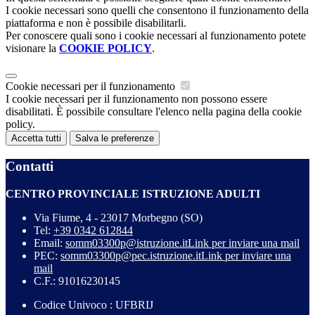
I cookie necessari sono quelli che consentono il funzionamento della
piattaforma e non è possibile disabilitarli.
Per conoscere quali sono i cookie necessari al funzionamento potete
visionare la
COOKIE POLICY
.
Cookie necessari per il funzionamento
I cookie necessari per il funzionamento non possono essere
disabilitati. È possibile consultare l'elenco nella pagina della cookie
policy.
Accetta tutti
Salva le preferenze
Contatti
CENTRO PROVINCIALE ISTRUZIONE ADULTI
Via Fiume, 4 - 23017 Morbegno (SO)
Tel:
+39 0342 612844
Email:
somm03300p@istruzione.it
Link per inviare una mail
PEC:
somm03300p@pec.istruzione.it
Link per inviare una
mail
C.F.: 91016230145
Codice Univoco : UFBRIJ