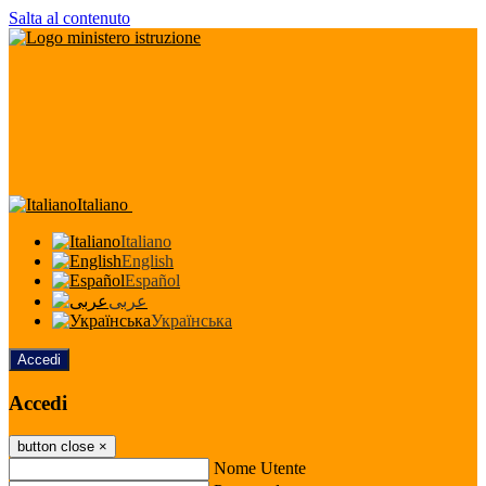
Salta al contenuto
Italiano
Italiano
English
Español
عربى
Українська
Accedi
Accedi
button close
×
Nome Utente