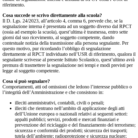
riferimento.
Cosa succede se scrivo direttamente alla scuola?
Il D. Lgs. 24/2023, all’articolo 4, comma 6, prevede che, se la
segnalazione interna è presentata ad un soggetto diverso dal RPCT
(ossia ad esempio la scuola), quest’ultima è trasmessa, entro sette
giorni dal suo ricevimento, al soggetto competente, dando
contestuale notizia della trasmissione alla persona segnalante. Per
questo motivo, pur ricordando l’obbligo di segnalazione
direttamente al RPCT individuato nell’USR di riferimento, qualora il
segnalante scrivesse al presente Istituto Scolastico, quest’ultimo avrà
premura di trasmettere la segnalazione nei tempi e modi previsti per
legge al soggetto competente.
Cosa si può segnalare?
Comportamenti, atti od omissioni che ledono l’interesse pubblico o
l’integrità dell’Amministrazione e che consistono in:
illeciti amministrativi, contabili, civili o penali;
illeciti che rientrano nell’ambito di applicazione degli atti
dell’Unione europea o nazionali relativi ai seguenti settori:
appalti pubblici; servizi, prodotti e mercati finanziari e
prevenzione del riciclaggio e del finanziamento del terrorismo;
sicurezza e conformità dei prodotti; sicurezza dei trasporti;
tutela dell’ambiente; radioprotezione e sicurezza nucleare;