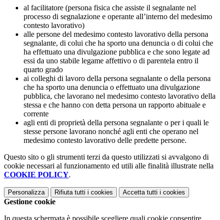
al facilitatore (persona fisica che assiste il segnalante nel
processo di segnalazione e operante all’interno del medesimo
contesto lavorativo)
alle persone del medesimo contesto lavorativo della persona
segnalante, di colui che ha sporto una denuncia o di colui che
ha effettuato una divulgazione pubblica e che sono legate ad
essi da uno stabile legame affettivo o di parentela entro il
quarto grado
ai colleghi di lavoro della persona segnalante o della persona
che ha sporto una denuncia o effettuato una divulgazione
pubblica, che lavorano nel medesimo contesto lavorativo della
stessa e che hanno con detta persona un rapporto abituale e
corrente
agli enti di proprietà della persona segnalante o per i quali le
stesse persone lavorano nonché agli enti che operano nel
medesimo contesto lavorativo delle predette persone.
Questo sito o gli strumenti terzi da questo utilizzati si avvalgono di
cookie necessari al funzionamento ed utili alle finalità illustrate nella
COOKIE POLICY
.
Personalizza
Rifiuta tutti
i cookies
Accetta tutti
i cookies
Gestione cookie
In questa schermata è possibile scegliere quali cookie consentire.