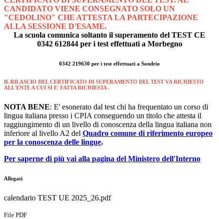
CANDIDATO VIENE CONSEGNATO SOLO UN
"CEDOLINO" CHE ATTESTA LA PARTECIPAZIONE
ALLA SESSIONE D'ESAME.
La scuola comunica soltanto il superamento del TEST CE
0342 612844 per i test effettuati a Morbegno
0342 219630 per i test effettuati a Sondrio
IL RILASCIO DEL CERTIFICATO DI SUPERAMENTO DEL TEST VA RICHIESTO
ALL'ENTE A CUI SI E' FATTA RICHIESTA .
NOTA BENE
: E' esonerato dal test chi ha frequentato un corso di
lingua italiana presso i CPIA conseguendo un titolo che attesta il
raggiungimento di un livello di conoscenza della lingua italiana non
inferiore al livello A2 del
Quadro comune di riferimento europeo
per la conoscenza delle lingue
.
Per saperne di più vai alla pagina del Ministero dell'Interno
Allegati
calendario TEST UE 2025_26.pdf
File PDF