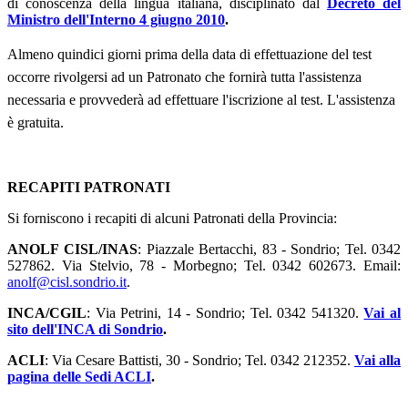
di conoscenza della lingua italiana, disciplinato dal
Decreto del
Ministro dell'Interno 4 giugno 2010
.
Almeno quindici giorni prima della data di effettuazione del test
occorre rivolgersi ad un Patronato che fornirà tutta l'assistenza
necessaria e provvederà ad effettuare l'iscrizione al test. L'assistenza
è gratuita.
RECAPITI PATRONATI
Si forniscono i recapiti di alcuni Patronati della Provincia:
ANOLF CISL/INAS
: Piazzale Bertacchi, 83 - Sondrio; Tel. 0342
527862. Via Stelvio, 78 - Morbegno; Tel. 0342 602673. Email:
anolf@cisl.sondrio.it
.
INCA/CGIL
: Via Petrini, 14 - Sondrio; Tel. 0342 541320.
Vai al
sito dell'INCA di Sondrio
.
ACLI
: Via Cesare Battisti, 30 - Sondrio; Tel. 0342 212352.
Vai alla
pagina delle Sedi ACLI
.