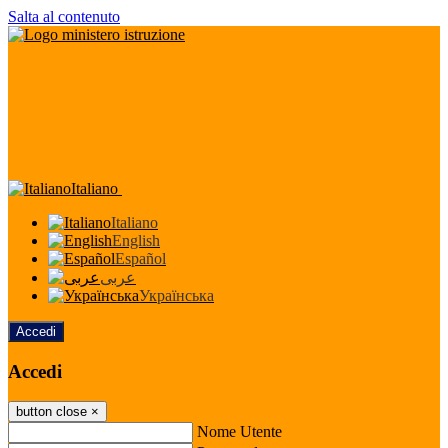
Salta al contenuto
Italiano
Italiano
English
Español
عربى
Українська
Accedi
Accedi
button close
×
Nome Utente