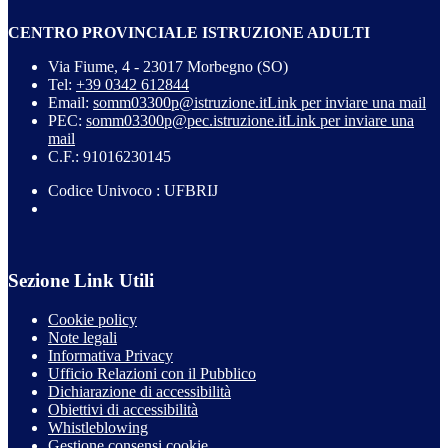
CENTRO PROVINCIALE ISTRUZIONE ADULTI
Via Fiume, 4 - 23017 Morbegno (SO)
Tel:
+39 0342 612844
Email:
somm03300p@istruzione.it
Link per inviare una mail
PEC:
somm03300p@pec.istruzione.it
Link per inviare una
mail
C.F.: 91016230145
Codice Univoco : UFBRIJ
Sezione Link Utili
Cookie policy
Note legali
Informativa Privacy
Ufficio Relazioni con il Pubblico
Dichiarazione di accessibilità
Obiettivi di accessibilità
Whistleblowing
Gestione consensi cookie