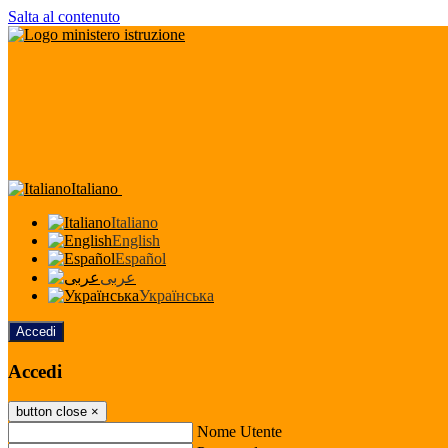
Salta al contenuto
Italiano
Italiano
English
Español
عربى
Українська
Accedi
Accedi
button close
×
Nome Utente