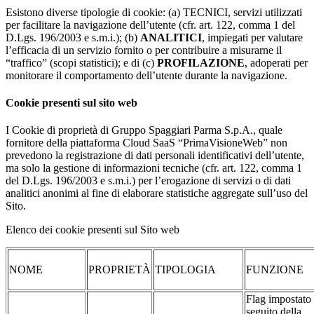
Esistono diverse tipologie di cookie: (a) TECNICI, servizi utilizzati
per facilitare la navigazione dell’utente (cfr. art. 122, comma 1 del
D.Lgs. 196/2003 e s.m.i.); (b)
ANALITICI
, impiegati per valutare
l’efficacia di un servizio fornito o per contribuire a misurarne il
“traffico” (scopi statistici); e di (c)
PROFILAZIONE
, adoperati per
monitorare il comportamento dell’utente durante la navigazione.
Cookie presenti sul sito web
I Cookie di proprietà di Gruppo Spaggiari Parma S.p.A., quale
fornitore della piattaforma Cloud SaaS “PrimaVisioneWeb” non
prevedono la registrazione di dati personali identificativi dell’utente,
ma solo la gestione di informazioni tecniche (cfr. art. 122, comma 1
del D.Lgs. 196/2003 e s.m.i.) per l’erogazione di servizi o di dati
analitici anonimi al fine di elaborare statistiche aggregate sull’uso del
Sito.
Elenco dei cookie presenti sul Sito web
NOME
PROPRIETÀ
TIPOLOGIA
FUNZIONE
Flag impostato
seguito della