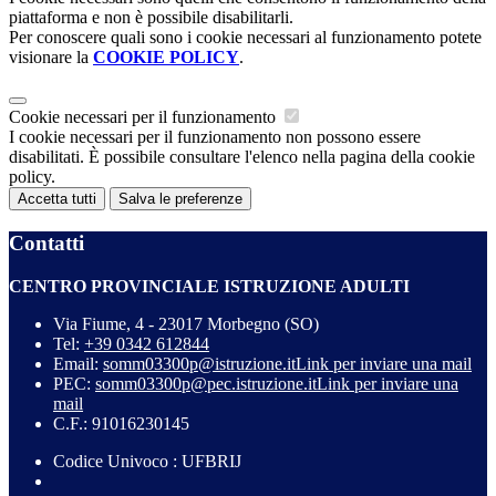
piattaforma e non è possibile disabilitarli.
Per conoscere quali sono i cookie necessari al funzionamento potete
visionare la
COOKIE POLICY
.
Cookie necessari per il funzionamento
I cookie necessari per il funzionamento non possono essere
disabilitati. È possibile consultare l'elenco nella pagina della cookie
policy.
Accetta tutti
Salva le preferenze
Contatti
CENTRO PROVINCIALE ISTRUZIONE ADULTI
Via Fiume, 4 - 23017 Morbegno (SO)
Tel:
+39 0342 612844
Email:
somm03300p@istruzione.it
Link per inviare una mail
PEC:
somm03300p@pec.istruzione.it
Link per inviare una
mail
C.F.: 91016230145
Codice Univoco : UFBRIJ