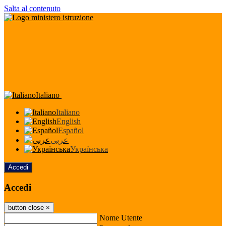
Salta al contenuto
Italiano
Italiano
English
Español
عربى
Українська
Accedi
Accedi
button close
×
Nome Utente