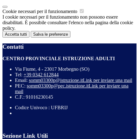
Cookie necessari per il funzionamento
I cookie necessari per il funzionamento non possono essere
disabilitati. È possibile consultare l'elenco nella pagina della cookie
policy.
Accetta tutti
Salva le preferenze
Contatti
CENTRO PROVINCIALE ISTRUZIONE ADULTI
Via Fiume, 4 - 23017 Morbegno (SO)
Tel:
+39 0342 612844
Email:
somm03300p@istruzione.it
Link per inviare una mail
PEC:
somm03300p@pec.istruzione.it
Link per inviare una
mail
C.F.: 91016230145
Codice Univoco : UFBRIJ
Sezione Link Utili