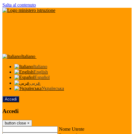
Salta al contenuto
Italiano
Italiano
English
Español
عربى
Українська
Accedi
Accedi
button close
×
Nome Utente