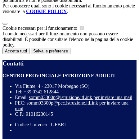
piattaforma e non è possibile disabilitarli.
Per conoscere quali sono i cookie necessari al funzionamento potete
visionare la
COOKIE POLICY
.
Cookie necessari per il funzionamento
I cookie necessari per il funzionamento non possono essere
disabilitati. È possibile consultare l'elenco nella pagina della cookie
policy.
Accetta tutti
Salva le preferenze
Contatti
CENTRO PROVINCIALE ISTRUZIONE ADULTI
Via Fiume, 4 - 23017 Morbegno (SO)
Tel:
+39 0342 612844
Email:
somm03300p@istruzione.it
Link per inviare una mail
PEC:
somm03300p@pec.istruzione.it
Link per inviare una
mail
C.F.: 91016230145
Codice Univoco : UFBRIJ