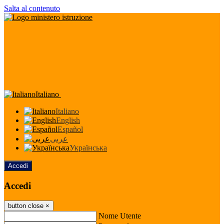
Salta al contenuto
Italiano
Italiano
English
Español
عربى
Українська
Accedi
Accedi
button close
×
Nome Utente