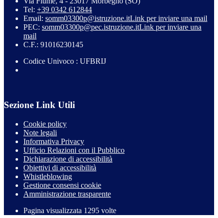
Via Fiume, 4 - 23017 Morbegno (SO)
Tel:
+39 0342 612844
Email:
somm03300p@istruzione.it
Link per inviare una mail
PEC:
somm03300p@pec.istruzione.it
Link per inviare una
mail
C.F.: 91016230145
Codice Univoco : UFBRIJ
Sezione Link Utili
Cookie policy
Note legali
Informativa Privacy
Ufficio Relazioni con il Pubblico
Dichiarazione di accessibilità
Obiettivi di accessibilità
Whistleblowing
Gestione consensi cookie
Amministrazione trasparente
Pagina visualizzata
1295
volte