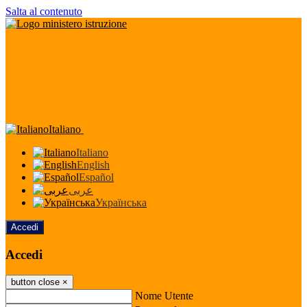
Salta al contenuto
Italiano
Italiano
English
Español
عربى
Українська
Accedi
Accedi
button close
×
Nome Utente