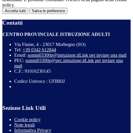
policy.
Accetta tutti
Salva le preferenze
Contatti
CENTRO PROVINCIALE ISTRUZIONE ADULTI
Via Fiume, 4 - 23017 Morbegno (SO)
Tel:
+39 0342 612844
Email:
somm03300p@istruzione.it
Link per inviare una mail
PEC:
somm03300p@pec.istruzione.it
Link per inviare una
mail
C.F.: 91016230145
Codice Univoco : UFBRIJ
Sezione Link Utili
Cookie policy
Note legali
Informativa Privacy