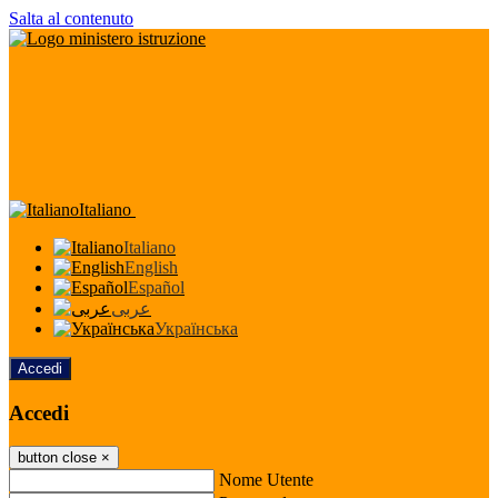
Salta al contenuto
Italiano
Italiano
English
Español
عربى
Українська
Accedi
Accedi
button close
×
Nome Utente