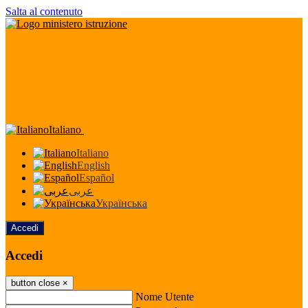
Salta al contenuto
Italiano
Italiano
English
Español
عربى
Українська
Accedi
Accedi
button close
×
Nome Utente