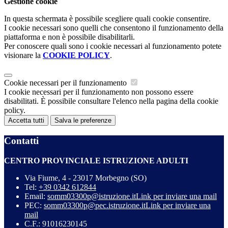
Gestione cookie
In questa schermata è possibile scegliere quali cookie consentire.
I cookie necessari sono quelli che consentono il funzionamento della
piattaforma e non è possibile disabilitarli.
Per conoscere quali sono i cookie necessari al funzionamento potete
visionare la
COOKIE POLICY
.
Cookie necessari per il funzionamento
I cookie necessari per il funzionamento non possono essere
disabilitati. È possibile consultare l'elenco nella pagina della cookie
policy.
Accetta tutti
Salva le preferenze
Contatti
CENTRO PROVINCIALE ISTRUZIONE ADULTI
Via Fiume, 4 - 23017 Morbegno (SO)
Tel:
+39 0342 612844
Email:
somm03300p@istruzione.it
Link per inviare una mail
PEC:
somm03300p@pec.istruzione.it
Link per inviare una
mail
C.F.: 91016230145