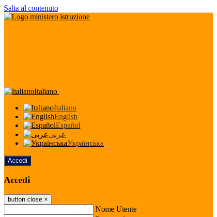
Salta al contenuto
Italiano
Italiano
English
Español
عربى
Українська
Accedi
Accedi
button close
×
Nome Utente