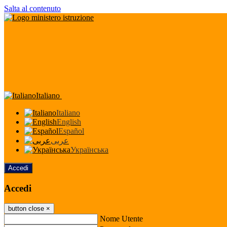
Salta al contenuto
Italiano
Italiano
English
Español
عربى
Українська
Accedi
Accedi
button close
×
Nome Utente