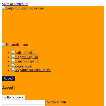
Salta al contenuto
Italiano
Italiano
English
Español
عربى
Українська
Accedi
Accedi
button close
×
Nome Utente