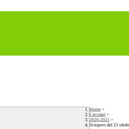
Home
>
Circolari
>
2020-2021
>
Sciopero del 23 ottob