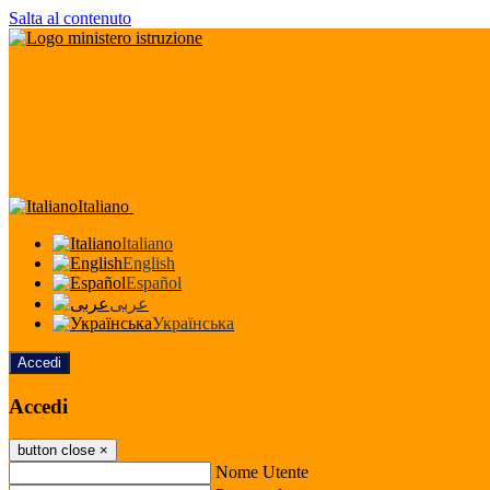
Salta al contenuto
Italiano
Italiano
English
Español
عربى
Українська
Accedi
Accedi
button close
×
Nome Utente