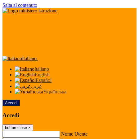
Salta al contenuto
Italiano
Italiano
English
Español
عربى
Українська
Accedi
Accedi
button close
×
Nome Utente