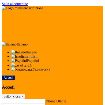
Salta al contenuto
Italiano
Italiano
English
Español
عربى
Українська
Accedi
Accedi
button close
×
Nome Utente