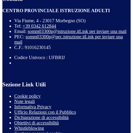
CENTRO PROVINCIALE ISTRUZIONE ADULTI
Via Fiume, 4 - 23017 Morbegno (SO)
Tel:
+39 0342 612844
Email:
somm03300p@istruzione.it
Link per inviare una mail
PEC:
somm03300p@pec.istruzione.it
Link per inviare una
mail
C.F.: 91016230145
Codice Univoco : UFBRIJ
Sezione Link Utili
Cookie policy
Note legali
Informativa Privacy
Ufficio Relazioni con il Pubblico
Dichiarazione di accessibilità
Obiettivi di accessibilità
Whistleblowing